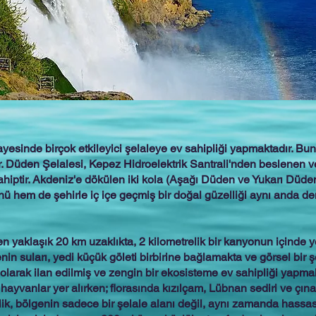
yesinde birçok etkileyici şelaleye ev sahipliği yapmaktadır. Bun
. Düden Şelalesi, Kepez Hidroelektrik Santrali'nden beslenen ve
ahiptir. Akdeniz'e dökülen iki kola (Aşağı Düden ve Yukarı Düden
ü hem de şehirle iç içe geçmiş bir doğal güzelliği aynı anda de
n yaklaşık 20 km uzaklıkta, 2 kilometrelik bir kanyonun içinde y
in suları, yedi küçük göleti birbirine bağlamakta ve görsel bir 
 olarak ilan edilmiş ve zengin bir ekosisteme ev sahipliği yapma
hayvanlar yer alırken; florasında kızılçam, Lübnan sediri ve çınar
ik, bölgenin sadece bir şelale alanı değil, aynı zamanda hassas 