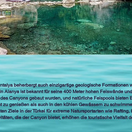
Antalya beherbergt auch einzigartige geologische Formationen 
 Alanya ist bekannt für seine 400 Meter hohen Felswände und 
g des Canyons gebaut wurden, und natürliche Felspools bieten 
cht zu genießen als auch in den kühlen Gewässern zu schwimm
ten Ziele in der Türkei für extreme Natursportarten wie Rafting,
äten, die der Canyon bietet, erhöhen die touristische Vielfalt 