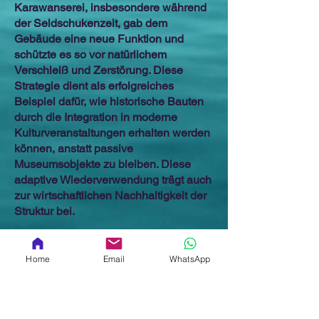
Karawanserei, insbesondere während
der Seldschukenzeit, gab dem
Gebäude eine neue Funktion und
schützte es so vor natürlichem
Verschleiß und Zerstörung. Diese
Strategie dient als erfolgreiches
Beispiel dafür, wie historische Bauten
durch die Integration in moderne
Kulturveranstaltungen erhalten werden
können, anstatt passive
Museumsobjekte zu bleiben. Diese
adaptive Wiederverwendung trägt auch
zur wirtschaftlichen Nachhaltigkeit der
Struktur bei.
Heute fungiert Aspendos nicht nur als
historisches Denkmal, sondern auch
Home
Email
WhatsApp
als aktives Kultur- und Kunstzentrum.
Es beherbergt künstlerische
Darbietungen inmitten seiner 2.000